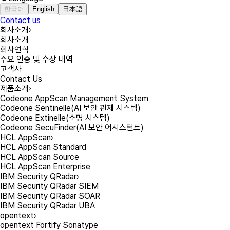
한국어
English
日本語
Contact us
회사소개
›
회사소개
회사연혁
주요 인증 및 수상 내역
고객사
Contact Us
제품소개
›
Codeone AppScan Management System
Codeone Sentinelle(AI 보안 관제 시스템)
Codeone Extinelle(소명 시스템)
Codeone SecuFinder(AI 보안 어시스턴트)
HCL AppScan
›
HCL AppScan Standard
HCL AppScan Source
HCL AppScan Enterprise
IBM Security QRadar
›
IBM Security QRadar SIEM
IBM Security QRadar SOAR
IBM Security QRadar UBA
opentext
›
opentext Fortify Sonatype