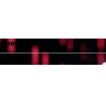
홈
›
제품소개
›
opentext
›
opentext Loadrunner
OpenText
Loadrunner
Loadrunner란?
OpenText Loadrunner